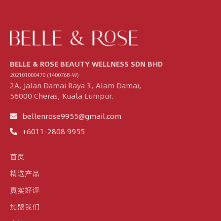
BELLE & ROSE BEAUTY WELLNESS SDN BHD
202101000470 (1400768-W)
2A, Jalan Damai Raya 3, Alam Damai,
56000 Cheras, Kuala Lumpur.
bellenrose9955@gmail.com
+6011-2808 9955
首页
精选产品
真实好评
加盟我们