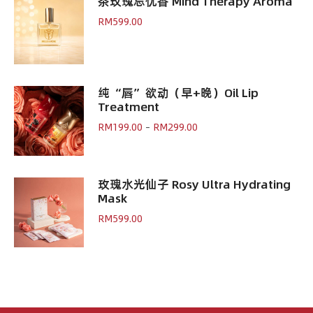
茶玫瑰忘忧香 Mind Therapy Aroma
Active
Concentrate
RM
599.00
quantity
纯“唇”欲动（早+晚）Oil Lip
Treatment
Price
RM
199.00
–
RM
299.00
range:
RM199.00
through
RM299.00
玫瑰水光仙子 Rosy Ultra Hydrating
Mask
RM
599.00