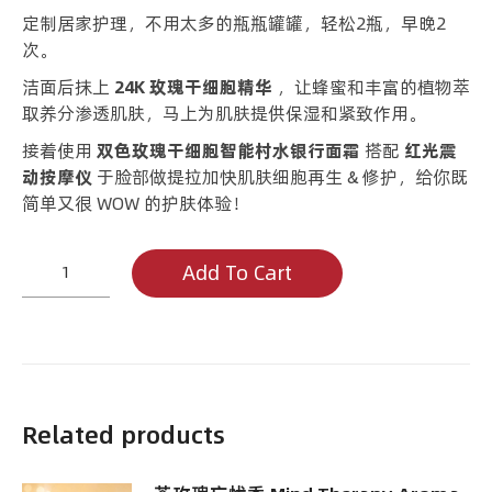
定制居家护理，不用太多的瓶瓶罐罐，轻松2瓶，早晚2
次。
洁面后抹上
24K 玫瑰干细胞精华
，让蜂蜜和丰富的植物萃
取养分渗透肌肤，马上为肌肤提供保湿和紧致作用。
接着使用
双色玫瑰干细胞智能村水银行面霜
搭配
红光震
动按摩仪
于脸部做提拉加快肌肤细胞再生 & 修护，给你既
简单又很 WOW 的护肤体验！
逆
Add To Cart
龄
公
主
Rose
Cell
Waterbank
Related products
&
Rose