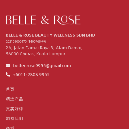
BELLE & ROSE BEAUTY WELLNESS SDN BHD
202101000470 (1400768-W)
2A, Jalan Damai Raya 3, Alam Damai,
56000 Cheras, Kuala Lumpur.
bellenrose9955@gmail.com
+6011-2808 9955
首页
精选产品
真实好评
加盟我们
商城