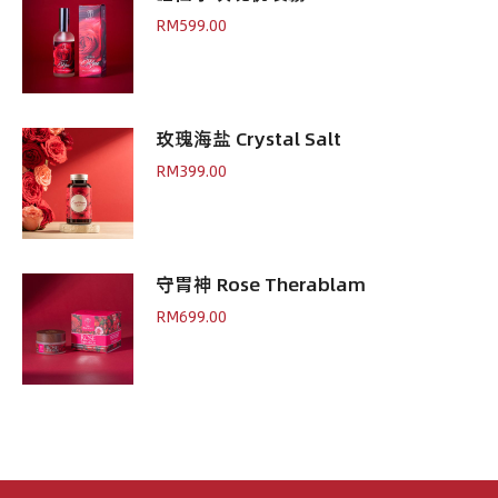
RM
599.00
玫瑰海盐 Crystal Salt
RM
399.00
守胃神 Rose Therablam
RM
699.00