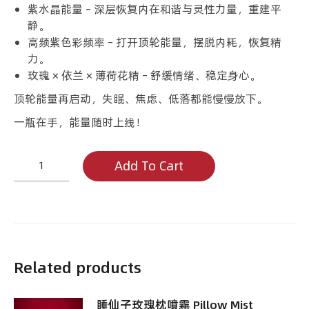
紫水晶能量 – 深层恢复内在和谐与灵性力量，重建平
静。
高频紫色彩频率 – 打开顶轮能量，摆脱内耗，恢复精
力。
玫瑰 × 依兰 × 薄荷花精 – 舒缓情绪、稳定身心。
顶轮能量再启动，失眠、焦虑、低落都能慢慢放下。
一瓶在手，能量随时上线！
能
Add To Cart
量
女
神
Auri
Rose
quantity
Related products
睡仙子玫瑰枕噴霧 Pillow Mist