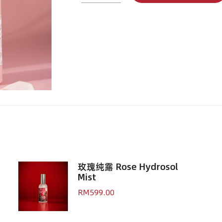
公
主
Hydro
Bliss
quantity
玫瑰纯露 Rose Hydrosol
Mist
RM
599.00