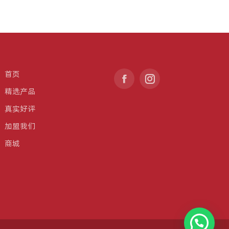
首页
Find us on:
Facebook
Instagram
精选产品
page
page
真实好评
opens
opens
in
in
加盟我们
new
new
商城
window
window