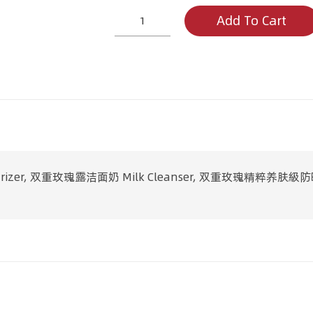
红
Add To Cart
色
玫
瑰
恋
人
Red
Lover
quantity
izer, 双重玫瑰露洁面奶 Milk Cleanser, 双重玫瑰精粹养肤級防晒