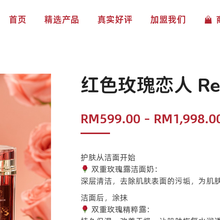
首页
精选产品
真实好评
加盟我们
红色玫瑰恋人 Red
RM
599.00
–
RM
1,998.0
护肤从洁面开始
双重玫瑰露洁面奶：
深层清洁，去除肌肤表面的污垢，为肌
洁面后，涂抹
双重玫瑰精粹露：