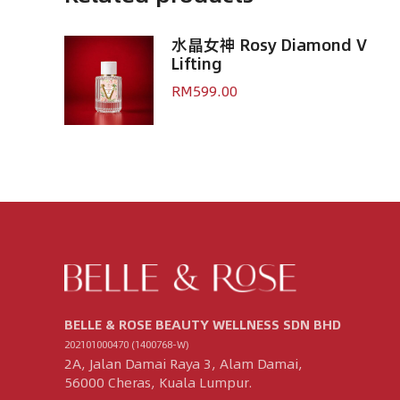
水晶女神 Rosy Diamond V
Lifting
RM
599.00
BELLE & ROSE BEAUTY WELLNESS SDN BHD
202101000470 (1400768-W)
2A, Jalan Damai Raya 3, Alam Damai,
56000 Cheras, Kuala Lumpur.