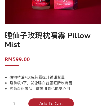
睡仙子玫瑰枕噴霧 Pillow
Mist
RM
599.00
植物精油+玫瑰純露提升睡眠質量
睡前噴3下，就像睡在普羅旺斯玫瑰園
抗菌淨化床品，敏感肌肉也能安心用
睡
Add To Cart