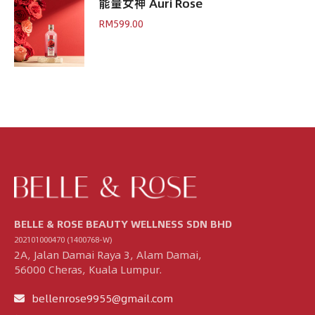
能量女神 Auri Rose
RM
599.00
BELLE & ROSE BEAUTY WELLNESS SDN BHD
202101000470 (1400768-W)
2A, Jalan Damai Raya 3, Alam Damai,
56000 Cheras, Kuala Lumpur.
bellenrose9955@gmail.com