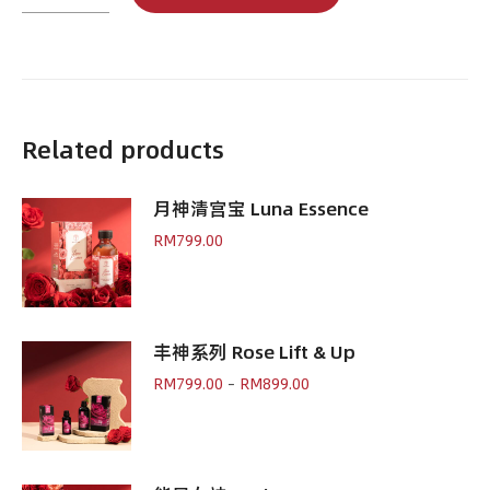
仙
子
玫
瑰
枕
噴
Related products
霧
Pillow
月神清宫宝 Luna Essence
Mist
quantity
RM
799.00
丰神系列 Rose Lift & Up
Price
RM
799.00
–
RM
899.00
range:
RM799.00
through
RM899.00