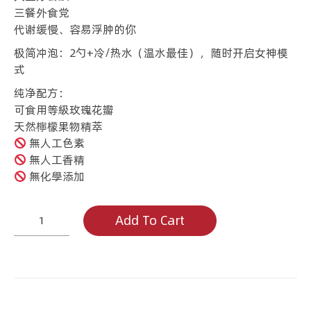
三餐外食党
代谢缓慢、容易浮肿的你
极简冲泡：2勺+冷/热水（温水最佳），随时开启女神模
式
纯净配方：
可食用等級玫瑰花瓣
天然檸檬果物精萃
無人工色素
無人工香精
無化學添加
玫
Add To Cart
瑰
柠
檬
膏
Lemon