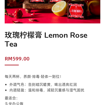
玫瑰柠檬膏 Lemon Rose
Tea
RM
599.00
每天两杯，养颜·排毒·轻体一到位！
外调气色：告别暗沉蜡黄，喝出透亮红润
内调轻盈：温和排毒，减轻沉重感与湿气困扰
最适合：
久坐办公族