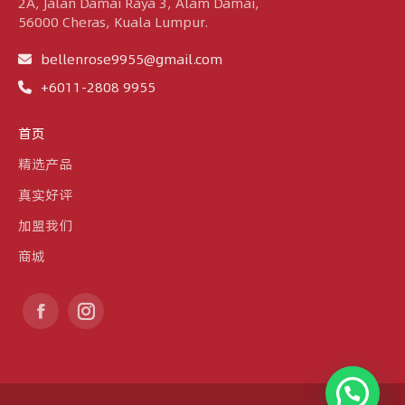
2A, Jalan Damai Raya 3, Alam Damai,
56000 Cheras, Kuala Lumpur.
bellenrose9955@gmail.com
+6011-2808 9955
首页
精选产品
真实好评
加盟我们
商城
Find us on:
Facebook
Instagram
page
page
opens
opens
in
in