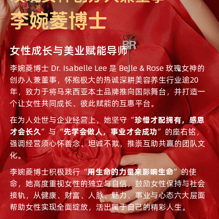
李婉菱博士
女性成长与美业赋能导师
李婉菱博士 Dr. Isabelle Lee 是 Belle & Rose 玫瑰女神的
创办人兼董事，怀抱极大的热诚深耕美容养生行业逾20
年，致力于将马来西亚本土品牌推向国际舞台，并打造一
个让女性共同成长、彼此赋能的互惠平台。
在为人处世与企业经营上，她坚守“
珍惜才配拥有，感恩
才会长久
”与“
先学会做人，事业才会成功
”的座右铭，
强调经营须心怀善念、坦诚不欺，推崇互助共赢的团队文
化。
李婉菱博士积极践行“
用生命的力量来影响生命
”的使
命，她高度重视女性的独立与自信，鼓励女性保持与社会
接轨，从健康、财富、人脉、魅力、事业与心态六大层面
帮助女性实现全面绽放，活出属于自己的精彩人生。